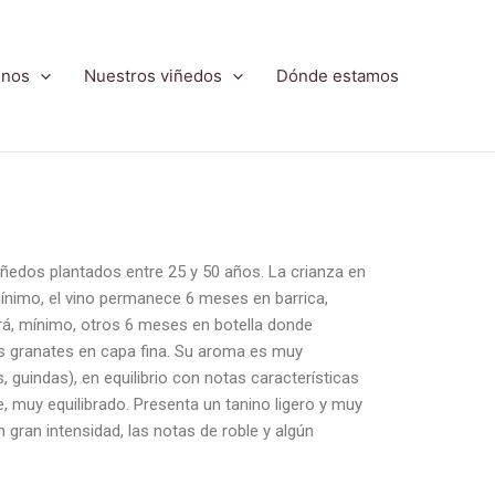
inos
Nuestros viñedos
Dónde estamos
edos plantados entre 25 y 50 años. La crianza en
 Mínimo, el vino permanece 6 meses en barrica,
rá, mínimo, otros 6 meses en botella donde
os granates en capa fina. Su aroma es muy
guindas), en equilibrio con notas características
e, muy equilibrado. Presenta un tanino ligero y muy
 gran intensidad, las notas de roble y algún