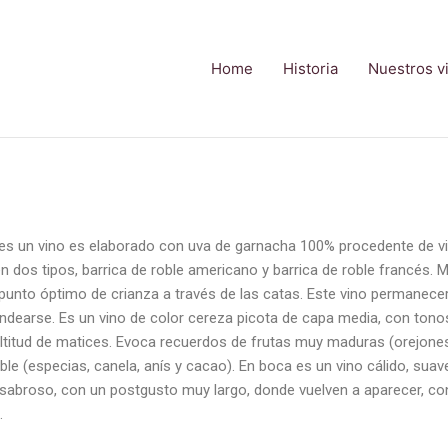
Home
Historia
Nuestros v
 un vino es elaborado con uva de garnacha 100% procedente de viñ
 en dos tipos, barrica de roble americano y barrica de roble francés.
punto óptimo de crianza a través de las catas. Este vino permanece
ndearse. Es un vino de color cereza picota de capa media, con ton
titud de matices. Evoca recuerdos de frutas muy maduras (orejones, 
oble (especias, canela, anís y cacao). En boca es un vino cálido, suav
o sabroso, con un postgusto muy largo, donde vuelven a aparecer, con
.