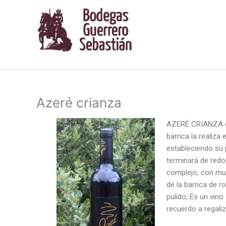
Ir
al
contenido
Azeré crianza
AZERÉ CRIANZA es
barrica la realiza
estableciendo su 
terminará de redo
complejo, con mul
de la barrica de r
pulido, Es un vin
recuerdo a regaliz