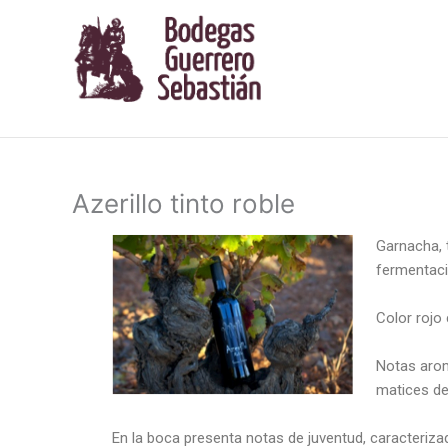
Ir
al
contenido
Azerillo tinto roble
Garnacha, t
fermentació
Color rojo 
Notas arom
matices de
En la boca presenta notas de juventud, caracteriza