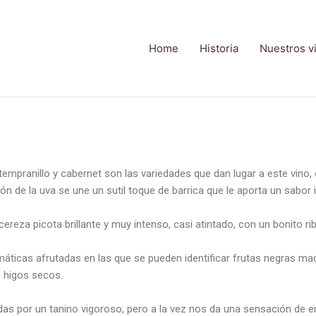
Home
Historia
Nuestros v
empranillo y cabernet son las variedades que dan lugar a este vino, 
n de la uva se une un sutil toque de barrica que le aporta un sabor i
cereza picota brillante y muy intenso, casi atintado, con un bonito ri
áticas afrutadas en las que se pueden identificar frutas negras mad
 higos secos.
das por un tanino vigoroso, pero a la vez nos da una sensación de 